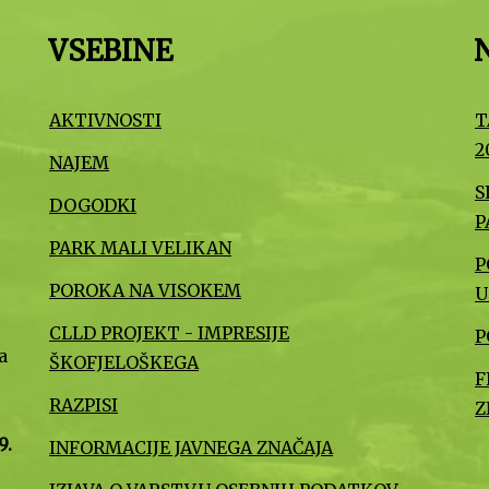
VSEBINE
AKTIVNOSTI
T
2
NAJEM
S
DOGODKI
P
PARK MALI VELIKAN
P
POROKA NA VISOKEM
U
CLLD PROJEKT - IMPRESIJE
P
a
ŠKOFJELOŠKEGA
F
RAZPISI
Z
9.
INFORMACIJE JAVNEGA ZNAČAJA