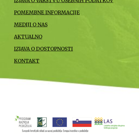
IZJAVA O VARSTVU OSEBNIH PODATKOV
POMEMBNE INFORMACIJE
MEDIJI O NAS
AKTUALNO
IZJAVA O DOSTOPNOSTI
KONTAKT