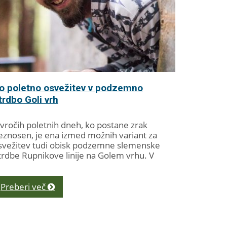
o poletno osvežitev v podzemno
trdbo Goli vrh
 vročih poletnih dneh, ko postane zrak
eznosen, je ena izmed možnih variant za
svežitev tudi obisk podzemne slemenske
trdbe Rupnikove linije na Golem vrhu. V
rdbi, ki...
Preberi več