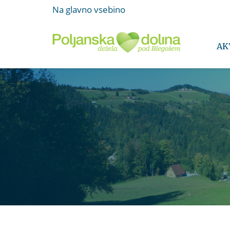
Na glavno vsebino
AK