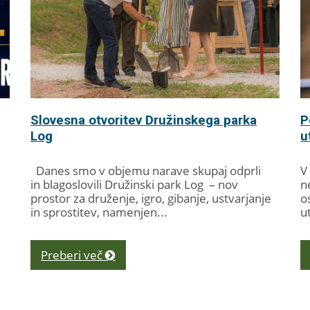
Slovesna otvoritev Družinskega parka
P
Log
u
Danes smo v objemu narave skupaj odprli
V
in blagoslovili Družinski park Log – nov
n
prostor za druženje, igro, gibanje, ustvarjanje
o
in sprostitev, namenjen...
u
ut
Preberi več