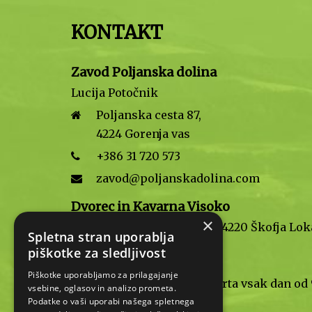
KONTAKT
Zavod Poljanska dolina
Lucija Potočnik
Poljanska cesta 87,
4224 Gorenja vas
+386 31 720 573
zavod@poljanskadolina.com
Dvorec in Kavarna Visoko
×
Visoko pri Poljanah 1, 4220 Škofja Lok
Spletna stran uporablja
+386 30 489 177
piškotke za sledljivost
Piškotke uporabljamo za prilagajanje
Kavarna Visoko je odprta vsak dan od
vsebine, oglasov in analizo prometa.
do 20. ure.
Podatke o vaši uporabi našega spletnega