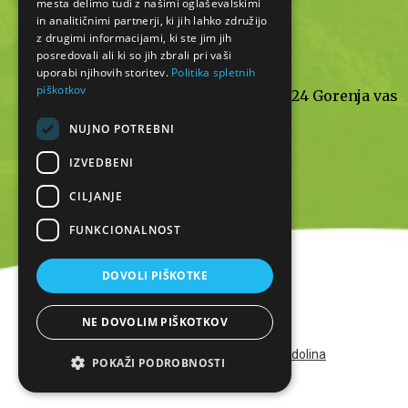
mesta delimo tudi z našimi oglaševalskimi
in analitičnimi partnerji, ki jih lahko združijo
z drugimi informacijami, ki ste jim jih
posredovali ali ki so jih zbrali pri vaši
INFO TOČKA
uporabi njihovih storitev.
Politika spletnih
piškotkov
Poljanska cesta 55a, 4224 Gorenja vas
NUJNO POTREBNI
+386 31 720 573
IZVEDBENI
Pon - sre: 9 - 14
Petek: 9 - 14
CILJANJE
FUNKCIONALNOST
DOVOLI PIŠKOTKE
NE DOVOLIM PIŠKOTKOV
Vse pravice pridržane ©
Poljanska dolina
POKAŽI PODROBNOSTI