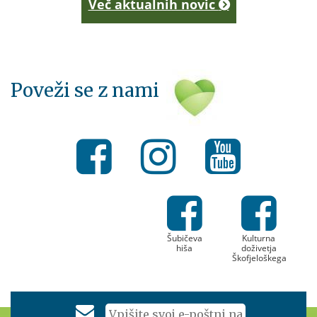
Več aktualnih novic
Poveži se z nami
Šubičeva
Kulturna
hiša
doživetja
Škofjeloškega