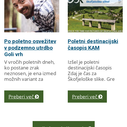
Po poletno osvežitev
Poletni destinacijski
v podzemno utrdbo
časopis KAM
Goli vrh
V vročih poletnih dneh,
Izšel je poletni
ko postane zrak
destinacijski časopis
neznosen, je ena izmed
Zdaj je čas za
možnih variant za
Škofjeloške slike. Gre
osvežitev tudi obisk
za svojevrsten kažipot
podzemne slemenske
turističnim
utrdbe Rupnikove linije
ponudnikom ter
Preberi več
Preberi več
na Golem vrhu. V
obiskovalcem in
utrdbi, ki...
obiskovalkam...