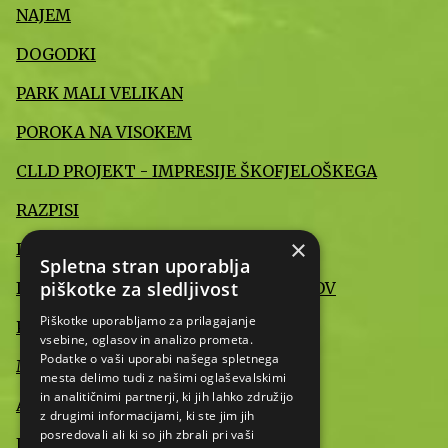
NAJEM
DOGODKI
PARK MALI VELIKAN
POROKA NA VISOKEM
CLLD PROJEKT - IMPRESIJE ŠKOFJELOŠKEGA
RAZPISI
×
INFORMACIJE JAVNEGA ZNAČAJA
Spletna stran uporablja
piškotke za sledljivost
IZJAVA O VARSTVU OSEBNIH PODATKOV
Piškotke uporabljamo za prilagajanje
POMEMBNE INFORMACIJE
vsebine, oglasov in analizo prometa.
Podatke o vaši uporabi našega spletnega
MEDIJI O NAS
mesta delimo tudi z našimi oglaševalskimi
in analitičnimi partnerji, ki jih lahko združijo
AKTUALNO
z drugimi informacijami, ki ste jim jih
posredovali ali ki so jih zbrali pri vaši
IZJAVA O DOSTOPNOSTI