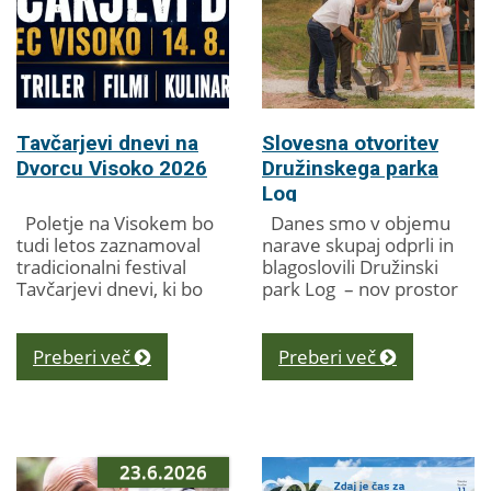
Tavčarjevi dnevi na
Slovesna otvoritev
Dvorcu Visoko 2026
Družinskega parka
Log
Poletje na Visokem bo
Danes smo v objemu
tudi letos zaznamoval
narave skupaj odprli in
tradicionalni festival
blagoslovili Družinski
Tavčarjevi dnevi, ki bo
park Log – nov prostor
med 14. in 31.
za druženje, igro,
avgustom 2026 ponudil
gibanje, ustvarjanje in
raznolik program za
sprostitev, namenjen...
Preberi več
Preberi več
vse generacije. V...
23.6.2026