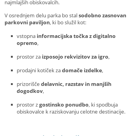
najmlajših obiskovalcih.
V osrednjem delu parka bo stal
sodobno zasnovan
parkovni paviljon
, ki bo služil kot:
vstopna
informacijska točka z digitalno
opremo
,
prostor za
izposojo rekvizitov za igro
,
prodajni kotiček za
domače izdelke
,
prizorišče
delavnic, razstav in manjših
dogodkov
,
prostor z
gostinsko ponudbo
, ki spodbuja
obiskovalce k raziskovanju celotne destinacije.