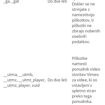
_ga, _gat
Do dve leti
Dokler se ne
strinjate z
namestitvijo
piškotkov, ti
piškotki ne
zbirajo nobenih
osebnih
podatkov.
Piškotke
namesti
ponudnik video
__utma, __utmb,
storitev Vimeo
__utmc, __utmt_player,
Do dve leti
za videe, ki so
__utmz, player, vuid
vstavljeni v
spletno stran
preko tega
ponudnika.