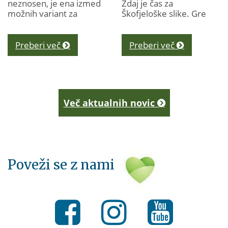
neznosen, je ena izmed
Zdaj je čas za
možnih variant za
Škofjeloške slike. Gre
osvežitev tudi obisk
za svojevrsten kažipot
podzemne slemenske
turističnim
utrdbe Rupnikove linije
ponudnikom ter
Preberi več
Preberi več
na Golem vrhu. V
obiskovalcem in
utrdbi, ki...
obiskovalkam...
Več aktualnih novic
Poveži se z nami