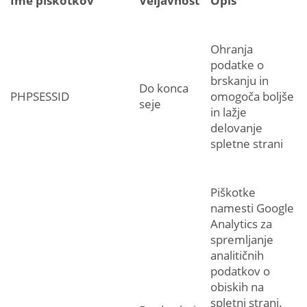
Ime piškotkov
Veljavnost
Opis
Ohranja
podatke o
brskanju in
Do konca
PHPSESSID
omogoča boljše
seje
in lažje
delovanje
spletne strani
Piškotke
namesti Google
Analytics za
spremljanje
analitičnih
podatkov o
obiskih na
spletni strani.