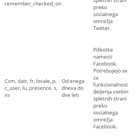
spletnih strani
remember_checked_on
preko
socialnega
omrežja
Twitter.
Piškotke
namesti
Facebook.
Potrebujejo se
za
Csm, datr, fr, locale, p,
Od enega
funkcionalnost
c_user, lu, presence, s,
dneva do
deljenja vsebin
xs
dve leti
spletnih strani
preko
socialnega
omrežja
Facebook.