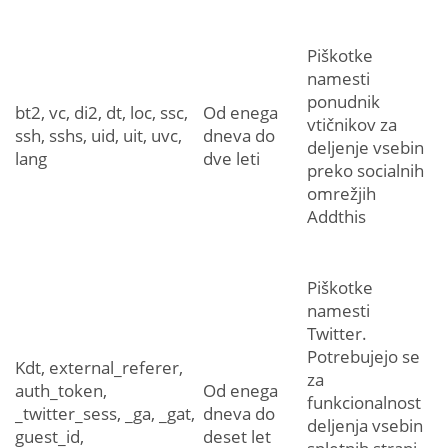
Piškotke
namesti
ponudnik
bt2, vc, di2, dt, loc, ssc,
Od enega
vtičnikov za
ssh, sshs, uid, uit, uvc,
dneva do
deljenje vsebin
lang
dve leti
preko socialnih
omrežjih
Addthis
Piškotke
namesti
Twitter.
Potrebujejo se
Kdt, external_referer,
za
auth_token,
Od enega
funkcionalnost
_twitter_sess, _ga, _gat,
dneva do
deljenja vsebin
guest_id,
deset let