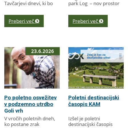
Tavčarjevi dnevi, ki bo
park Log – nov prostor
med 14. in 31.
za druženje, igro,
avgustom 2026 ponudil
gibanje, ustvarjanje in
raznolik program za
sprostitev, namenjen...
Preberi več
Preberi več
vse generacije. V...
23.6.2026
Po poletno osvežitev
Poletni destinacijski
v podzemno utrdbo
časopis KAM
Goli vrh
V vročih poletnih dneh,
Izšel je poletni
ko postane zrak
destinacijski časopis