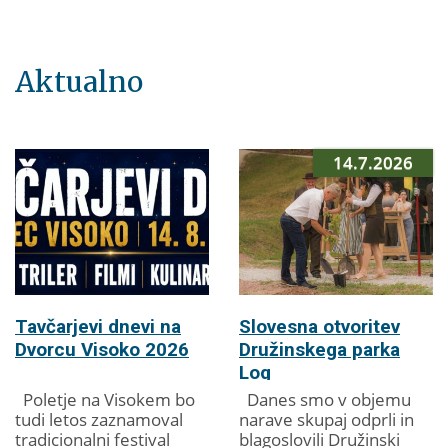
Aktualno
14.7.2026
Tavčarjevi dnevi na
Slovesna otvoritev
Dvorcu Visoko 2026
Družinskega parka
Log
Poletje na Visokem bo
Danes smo v objemu
tudi letos zaznamoval
narave skupaj odprli in
tradicionalni festival
blagoslovili Družinski