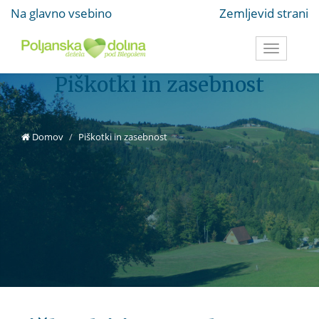
Na glavno vsebino
Zemljevid strani
Toggle
navigati
Piškotki in zasebnost
Domov
Piškotki in zasebnost