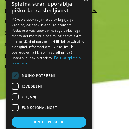
Spletna stran uporablja
piškotke za sledljivost
IZJAVA O VARSTVU OSEBNIH PODATKOV
Piškotke uporabljamo za prilagajanje
POMEMBNE INFORMACIJE
vsebine, oglasov in analizo prometa.
Podatke o vaši uporabi našega spletnega
MEDIJI O NAS
mesta delimo tudi z našimi oglaševalskimi
in analitičnimi partnerji, ki jih lahko združijo
AKTUALNO
z drugimi informacijami, ki ste jim jih
posredovali ali ki so jih zbrali pri vaši
IZJAVA O DOSTOPNOSTI
uporabi njihovih storitev.
Politika spletnih
piškotkov
KONTAKT
NUJNO POTREBNI
IZVEDBENI
CILJANJE
FUNKCIONALNOST
DOVOLI PIŠKOTKE