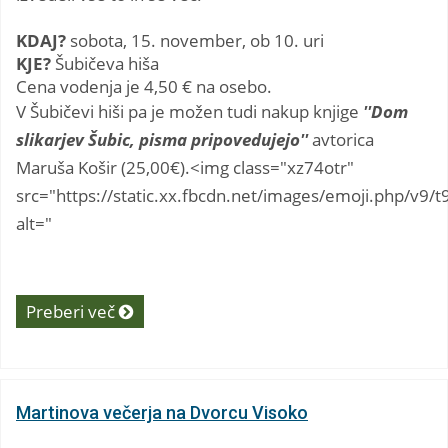
KDAJ?
sobota, 15. november, ob 10. uri
KJE?
Šubičeva hiša
Cena vodenja je 4,50 € na osebo.
V Šubičevi hiši pa je možen tudi nakup knjige
''Dom
slikarjev Šubic, pisma pripovedujejo''
avtorica
Maruša Košir (25,00€).
<img class="xz74otr"
src="https://static.xx.fbcdn.net/images/emoji.php/v9/
alt="
Preberi več
Martinova večerja na Dvorcu Visoko