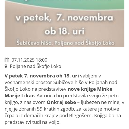
07.11.2025 18:00
Poljane nad Škofjo Loko
V petek 7. novembra ob 18. uri
vabljeni v
večnamenski prostor Šubičeve hiše v Poljanah nad
Škofjo Loko na predstavitev
nove knjige Minke
Marije Likar.
Avtorica bo predstavila svojo že peto
knjigo, z naslovom
Onkraj sebe
– ljubezen ne mine, v
njej je zbranih 59 kratkih zgodb, za katere je motive
črpala iz domačih krajev pod Blegošem.
Knjiga
bo na
predstavitvi tudi na voljo.