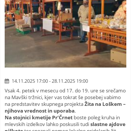
14.11.2025 17:00 - 28.11.2025 19:00
Vsak 4. petek v mesecu od 17. do 19. ure se srečamo
na Mavški tržnici, kjer vas tokrat še posebej vabimo
na predstavitev skupnega projekta
Žita na Loškem –
njihova vrednost in uporaba
.
Na stojnici kmetije Pr’Črnet
boste poleg kruha in
mlevskih izdelkov lahko poskusili tudi
slastne ajdove
piškote
ter spoznali pomen lokalno pridelanih žit.