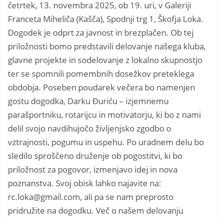
četrtek, 13. novembra 2025, ob 19. uri, v Galeriji
Franceta Miheliča (Kašča), Spodnji trg 1, Škofja Loka.
Dogodek je odprt za javnost in brezplačen. Ob tej
priložnosti bomo predstavili delovanje našega kluba,
glavne projekte in sodelovanje z lokalno skupnostjo
ter se spomnili pomembnih dosežkov preteklega
obdobja. Poseben poudarek večera bo namenjen
gostu dogodka, Darku Đuriću – izjemnemu
parašportniku, rotarijcu in motivatorju, ki bo z nami
delil svojo navdihujočo življenjsko zgodbo o
vztrajnosti, pogumu in uspehu. Po uradnem delu bo
sledilo sproščeno druženje ob pogostitvi, ki bo
priložnost za pogovor, izmenjavo idej in nova
poznanstva. Svoj obisk lahko najavite na:
rc.loka@gmail.com, ali pa se nam preprosto
pridružite na dogodku. Več o našem delovanju