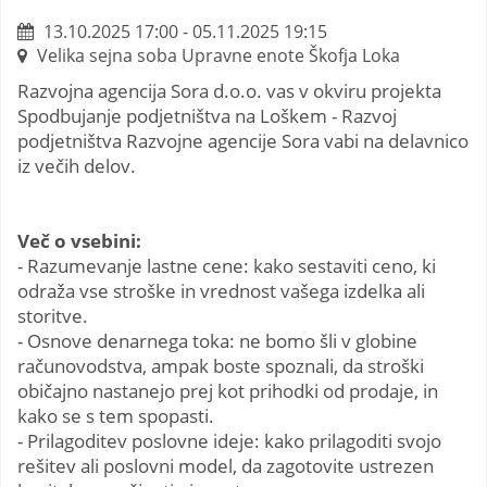
13.10.2025 17:00 - 05.11.2025 19:15
Velika sejna soba Upravne enote Škofja Loka
Razvojna agencija Sora d.o.o. vas v okviru projekta
Spodbujanje podjetništva na Loškem - Razvoj
podjetništva Razvojne agencije Sora vabi na delavnico
iz večih delov.
Več o vsebini:
- Razumevanje lastne cene: kako sestaviti ceno, ki
odraža vse stroške in vrednost vašega izdelka ali
storitve.
- Osnove denarnega toka: ne bomo šli v globine
računovodstva, ampak boste spoznali, da stroški
običajno nastanejo prej kot prihodki od prodaje, in
kako se s tem spopasti.
- Prilagoditev poslovne ideje: kako prilagoditi svojo
rešitev ali poslovni model, da zagotovite ustrezen