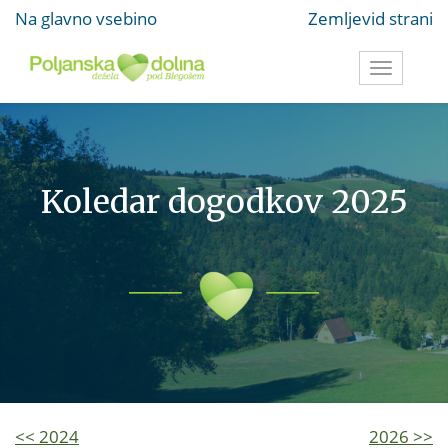
Na glavno vsebino
Zemljevid strani
Toggle
navigati
Koledar dogodkov 2025
<< 2024
2026 >>