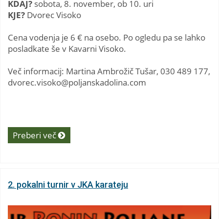
KDAJ?
sobota, 8. november, ob 10. uri
KJE?
Dvorec Visoko
Cena vodenja je 6 € na osebo. Po ogledu pa se lahko
posladkate še v Kavarni Visoko.
Več informacij: Martina Ambrožič Tušar, 030 489 177,
dvorec.visoko@poljanskadolina.com
Preberi več
2. pokalni turnir v JKA karateju