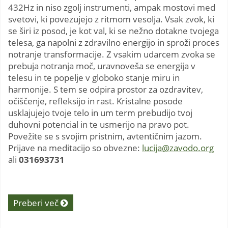
432Hz in niso zgolj instrumenti, ampak mostovi med
svetovi, ki povezujejo z ritmom vesolja. Vsak zvok, ki
se širi iz posod, je kot val, ki se nežno dotakne tvojega
telesa, ga napolni z zdravilno energijo in sproži proces
notranje transformacije. Z vsakim udarcem zvoka se
prebuja notranja moč, uravnoveša se energija v
telesu in te popelje v globoko stanje miru in
harmonije. S tem se odpira prostor za ozdravitev,
očiščenje, refleksijo in rast. Kristalne posode
usklajujejo tvoje telo in um term prebudijo tvoj
duhovni potencial in te usmerijo na pravo pot.
Povežite se s svojim pristnim, avtentičnim jazom.
Prijave na meditacijo so obvezne:
lucija@zavodo.org
ali
031693731
Preberi več