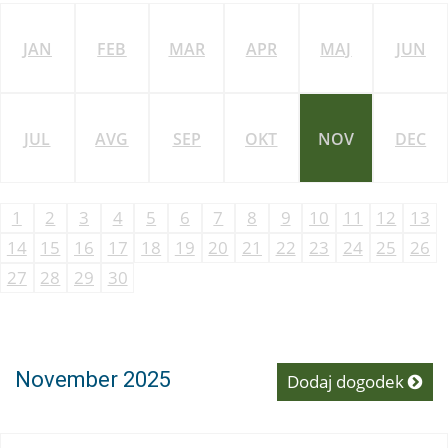
JAN
FEB
MAR
APR
MAJ
JUN
JUL
AVG
SEP
OKT
NOV
DEC
1
2
3
4
5
6
7
8
9
10
11
12
13
14
15
16
17
18
19
20
21
22
23
24
25
26
27
28
29
30
November 2025
Dodaj dogodek