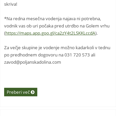
skriva!
*Na redna mesečna vodenja najava ni potrebna,
vodnik vas ob uri počaka pred utrdbo na Golem vrhu
(
https://maps.app.goo.gl/ca2zY4t2LSKKLccdA
).
Za večje skupine je vodenje možno kadarkoli v tednu
po predhodnem dogovoru na 031 720 573 ali
zavod@poljanskadolina.com
Preberi več