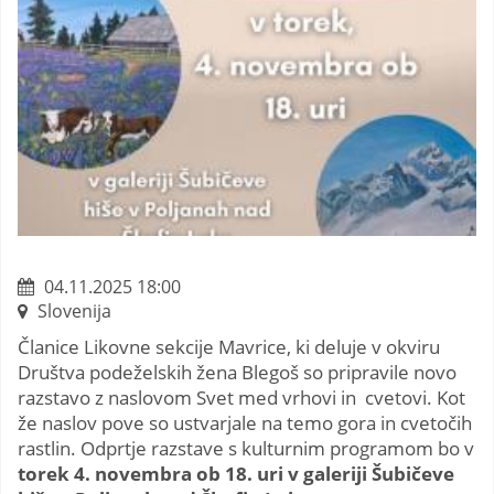
04.11.2025 18:00
Slovenija
Članice Likovne sekcije Mavrice, ki deluje v okviru
Društva podeželskih žena Blegoš so pripravile novo
razstavo z naslovom Svet med vrhovi in cvetovi. Kot
že naslov pove so ustvarjale na temo gora in cvetočih
rastlin. Odprtje razstave s kulturnim programom bo v
torek 4. novembra ob 18. uri v galeriji Šubičeve