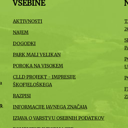
VSEBINE
AKTIVNOSTI
T
2
NAJEM
S
DOGODKI
P
PARK MALI VELIKAN
P
POROKA NA VISOKEM
U
CLLD PROJEKT - IMPRESIJE
P
a
ŠKOFJELOŠKEGA
F
RAZPISI
Z
9.
INFORMACIJE JAVNEGA ZNAČAJA
IZJAVA O VARSTVU OSEBNIH PODATKOV