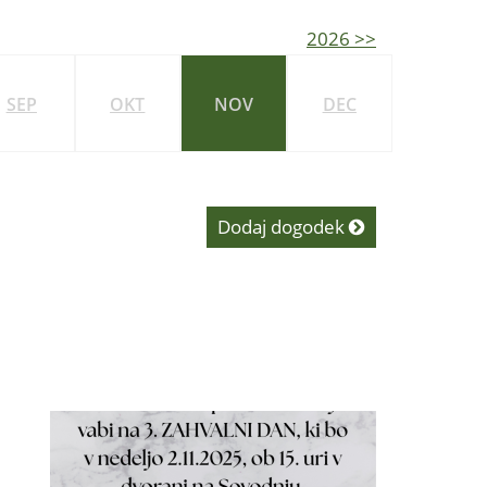
2026 >>
SEP
OKT
NOV
DEC
Dodaj dogodek