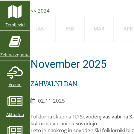
<< 2024
Zemljevid
JAN
FEB
MAR
APR
Zelena zgodba
November 2025
ZAHVALNI DAN
Vreme
02.11.2025
Aktualno
Folklorna skupina TD Sovodenj vas vabi na 3.
kulturni dvorani na Sovodnju.
Leto je naokrog in sovodenjški folklorniki bi 