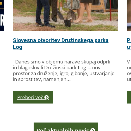
Slovesna otvoritev Družinskega parka
P
Log
u
Danes smo v objemu narave skupaj odprli
V
in blagoslovili Družinski park Log – nov
n
prostor za druženje, igro, gibanje, ustvarjanje
o
in sprostitev, namenjen...
u
ut
Preberi več
Več aktualnih novic