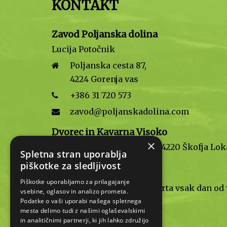
KONTAKT
Zavod Poljanska dolina
Lucija Potočnik
Poljanska cesta 87,
4224 Gorenja vas
+386 31 720 573
zavod@poljanskadolina.com
Dvorec in Kavarna Visoko
×
Visoko pri Poljanah 1, 4220 Škofja Lok
Spletna stran uporablja
+386 30 489 177
piškotke za sledljivost
Piškotke uporabljamo za prilagajanje
Kavarna Visoko je odprta vsak dan od
vsebine, oglasov in analizo prometa.
do 20. ure.
Podatke o vaši uporabi našega spletnega
mesta delimo tudi z našimi oglaševalskimi
in analitičnimi partnerji, ki jih lahko združijo