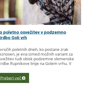
o poletno osvežitev v podzemno
trdbo Goli vrh
 vročih poletnih dneh, ko postane zrak
eznosen, je ena izmed možnih variant za
svežitev tudi obisk podzemne slemenske
trdbe Rupnikove linije na Golem vrhu. V
rdbi, ki...
Preberi več