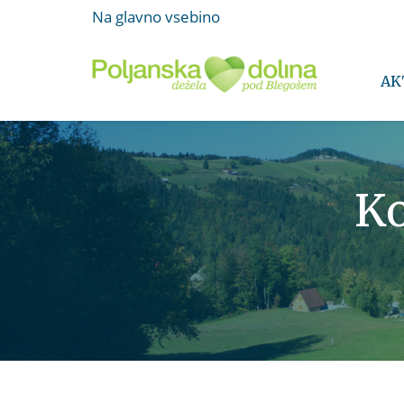
Na glavno vsebino
AK
Ko