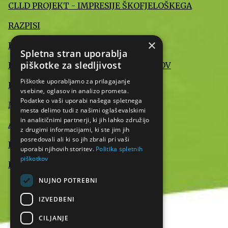
CLLD PROJEKT - IMPRESIJE ŠKOFJELOŠKEGA
RAZPISI
×
INFORMACIJE JAVNEGA ZNAČAJA
Spletna stran uporablja
piškotke za sledljivost
IZJAVA O VARSTVU OSEBNIH PODATKOV
Piškotke uporabljamo za prilagajanje
POMEMBNE INFORMACIJE
vsebine, oglasov in analizo prometa.
Podatke o vaši uporabi našega spletnega
MEDIJI O NAS
mesta delimo tudi z našimi oglaševalskimi
in analitičnimi partnerji, ki jih lahko združijo
AKTUALNO
z drugimi informacijami, ki ste jim jih
posredovali ali ki so jih zbrali pri vaši
IZJAVA O DOSTOPNOSTI
uporabi njihovih storitev.
Politika spletnih
piškotkov
KONTAKT
NUJNO POTREBNI
IZVEDBENI
CILJANJE