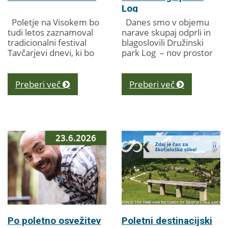
Log
Poletje na Visokem bo
Danes smo v objemu
tudi letos zaznamoval
narave skupaj odprli in
tradicionalni festival
blagoslovili Družinski
Tavčarjevi dnevi, ki bo
park Log – nov prostor
med 14. in 31.
za druženje, igro,
avgustom 2026 ponudil
gibanje, ustvarjanje in
raznolik program za
sprostitev, namenjen...
Preberi več
Preberi več
vse generacije. V...
23.6.2026
Po poletno osvežitev
Poletni destinacijski