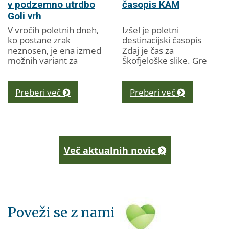
v podzemno utrdbo
časopis KAM
Goli vrh
V vročih poletnih dneh,
Izšel je poletni
ko postane zrak
destinacijski časopis
neznosen, je ena izmed
Zdaj je čas za
možnih variant za
Škofjeloške slike. Gre
osvežitev tudi obisk
za svojevrsten kažipot
podzemne slemenske
turističnim
utrdbe Rupnikove linije
ponudnikom ter
Preberi več
Preberi več
na Golem vrhu. V
obiskovalcem in
utrdbi, ki...
obiskovalkam...
Več aktualnih novic
Poveži se z nami