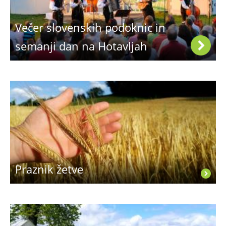
Večer slovenskih podoknic in
semanji dan na Hotavljah
Praznik žetve