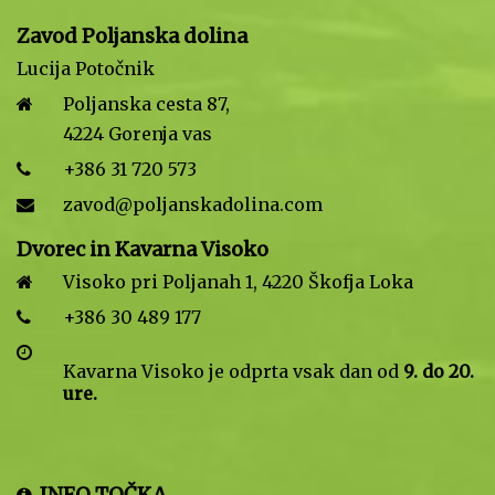
Zavod Poljanska dolina
Lucija Potočnik
Poljanska cesta 87,
4224 Gorenja vas
+386 31 720 573
zavod@poljanskadolina.com
Dvorec in Kavarna Visoko
Visoko pri Poljanah 1, 4220 Škofja Loka
+386 30 489 177
Kavarna Visoko je odprta vsak dan od
9. do 20.
ure.
INFO TOČKA