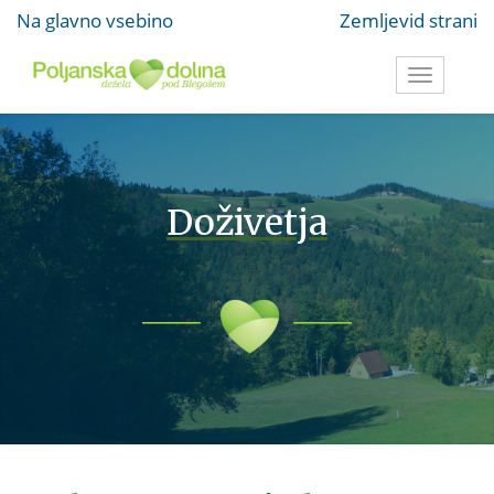
Na glavno vsebino
Zemljevid strani
Toggle
navigati
Doživetja