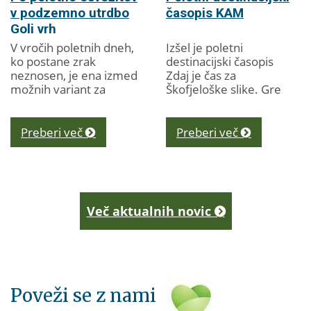
v podzemno utrdbo
časopis KAM
Goli vrh
V vročih poletnih dneh,
Izšel je poletni
ko postane zrak
destinacijski časopis
neznosen, je ena izmed
Zdaj je čas za
možnih variant za
Škofjeloške slike. Gre
osvežitev tudi obisk
za svojevrsten kažipot
podzemne slemenske
turističnim
utrdbe Rupnikove linije
ponudnikom ter
Preberi več
Preberi več
na Golem vrhu. V
obiskovalcem in
utrdbi, ki...
obiskovalkam...
Več aktualnih novic
Poveži se z nami