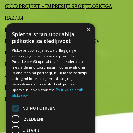
CLLD PROJEKT - IMPRESIJE ŠKOFJELOŠKEGA
RAZPISI
×
INFORMACIJE JAVNEGA ZNAČAJA
Spletna stran uporablja
piškotke za sledljivost
IZJAVA O VARSTVU OSEBNIH PODATKOV
Piškotke uporabljamo za prilagajanje
POMEMBNE INFORMACIJE
vsebine, oglasov in analizo prometa.
Podatke o vaši uporabi našega spletnega
MEDIJI O NAS
mesta delimo tudi z našimi oglaševalskimi
in analitičnimi partnerji, ki jih lahko združijo
AKTUALNO
z drugimi informacijami, ki ste jim jih
posredovali ali ki so jih zbrali pri vaši
IZJAVA O DOSTOPNOSTI
uporabi njihovih storitev.
Politika spletnih
piškotkov
KONTAKT
NUJNO POTREBNI
IZVEDBENI
CILJANJE