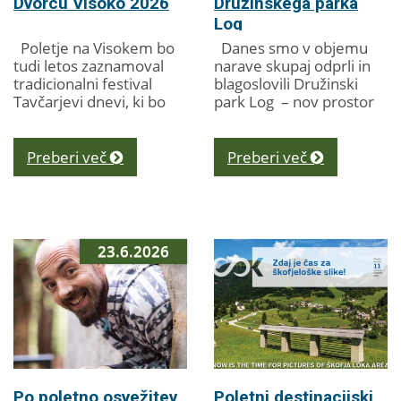
Dvorcu Visoko 2026
Družinskega parka
Log
Poletje na Visokem bo
Danes smo v objemu
tudi letos zaznamoval
narave skupaj odprli in
tradicionalni festival
blagoslovili Družinski
Tavčarjevi dnevi, ki bo
park Log – nov prostor
med 14. in 31.
za druženje, igro,
avgustom 2026 ponudil
gibanje, ustvarjanje in
raznolik program za
sprostitev, namenjen...
Preberi več
Preberi več
vse generacije. V...
23.6.2026
Po poletno osvežitev
Poletni destinacijski