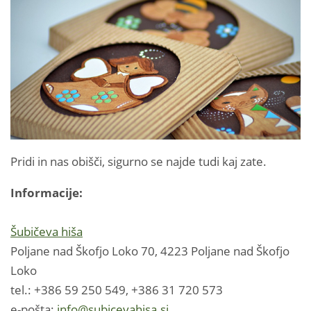
Pridi in nas obišči, sigurno se najde tudi kaj zate.
Informacije:
Šubičeva hiša
Poljane nad Škofjo Loko 70, 4223 Poljane nad Škofjo
Loko
tel.: +386 59 250 549, +386 31 720 573
e-pošta:
info@subicevahisa.si