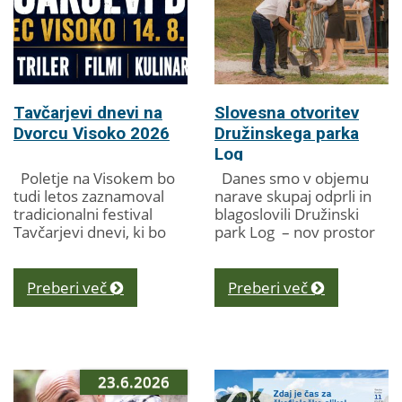
Tavčarjevi dnevi na
Slovesna otvoritev
Dvorcu Visoko 2026
Družinskega parka
Log
Poletje na Visokem bo
Danes smo v objemu
tudi letos zaznamoval
narave skupaj odprli in
tradicionalni festival
blagoslovili Družinski
Tavčarjevi dnevi, ki bo
park Log – nov prostor
med 14. in 31.
za druženje, igro,
avgustom 2026 ponudil
gibanje, ustvarjanje in
raznolik program za
sprostitev, namenjen...
Preberi več
Preberi več
vse generacije. V...
23.6.2026