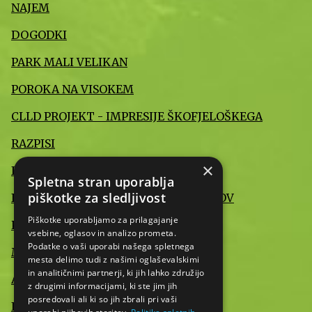
NAJEM
DOGODKI
PARK MALI VELIKAN
POROKA NA VISOKEM
CLLD PROJEKT - IMPRESIJE ŠKOFJELOŠKEGA
RAZPISI
×
INFORMACIJE JAVNEGA ZNAČAJA
Spletna stran uporablja
piškotke za sledljivost
IZJAVA O VARSTVU OSEBNIH PODATKOV
Piškotke uporabljamo za prilagajanje
POMEMBNE INFORMACIJE
vsebine, oglasov in analizo prometa.
Podatke o vaši uporabi našega spletnega
MEDIJI O NAS
mesta delimo tudi z našimi oglaševalskimi
in analitičnimi partnerji, ki jih lahko združijo
AKTUALNO
z drugimi informacijami, ki ste jim jih
posredovali ali ki so jih zbrali pri vaši
IZJAVA O DOSTOPNOSTI