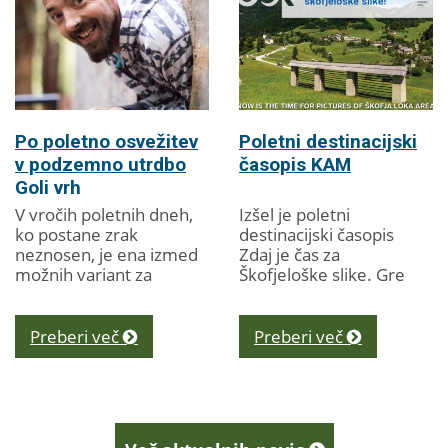
Po poletno osvežitev
Poletni destinacijski
v podzemno utrdbo
časopis KAM
Goli vrh
V vročih poletnih dneh,
Izšel je poletni
ko postane zrak
destinacijski časopis
neznosen, je ena izmed
Zdaj je čas za
možnih variant za
Škofjeloške slike. Gre
osvežitev tudi obisk
za svojevrsten kažipot
podzemne slemenske
turističnim
utrdbe Rupnikove linije
ponudnikom ter
Preberi več
Preberi več
na Golem vrhu. V
obiskovalcem in
utrdbi, ki...
obiskovalkam...