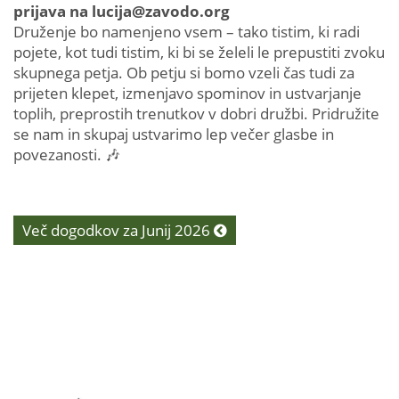
prijava na lucija@zavodo.org
Druženje bo namenjeno vsem – tako tistim, ki radi
pojete, kot tudi tistim, ki bi se želeli le prepustiti zvoku
skupnega petja. Ob petju si bomo vzeli čas tudi za
prijeten klepet, izmenjavo spominov in ustvarjanje
toplih, preprostih trenutkov v dobri družbi. Pridružite
se nam in skupaj ustvarimo lep večer glasbe in
povezanosti. 🎶
Več dogodkov za Junij 2026