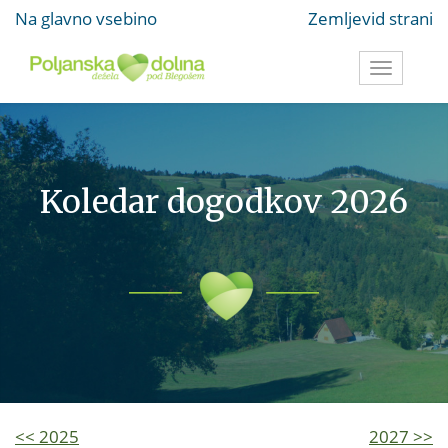
Na glavno vsebino
Zemljevid strani
Toggle
navigati
Koledar dogodkov 2026
<< 2025
2027 >>