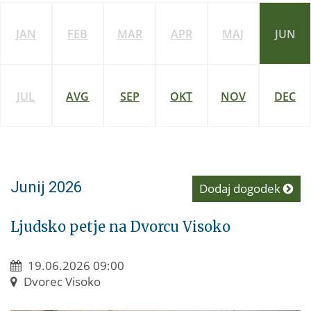
JAN
FEB
MAR
APR
MAJ
JUN
JUL
AVG
SEP
OKT
NOV
DEC
Junij 2026
Dodaj dogodek
Ljudsko petje na Dvorcu Visoko
19.06.2026 09:00
Dvorec Visoko