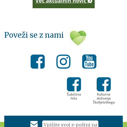
Več aktualnih novic
Poveži se z nami
Šubičeva
Kulturna
hiša
doživetja
Škofjeloškega