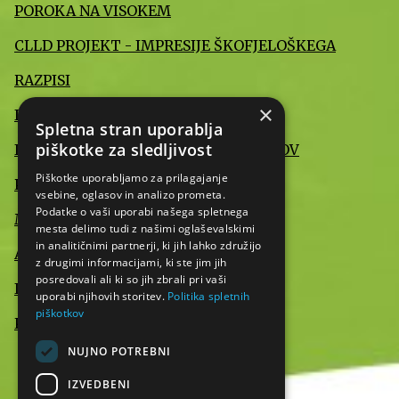
POROKA NA VISOKEM
CLLD PROJEKT - IMPRESIJE ŠKOFJELOŠKEGA
RAZPISI
×
INFORMACIJE JAVNEGA ZNAČAJA
Spletna stran uporablja
piškotke za sledljivost
IZJAVA O VARSTVU OSEBNIH PODATKOV
Piškotke uporabljamo za prilagajanje
POMEMBNE INFORMACIJE
vsebine, oglasov in analizo prometa.
Podatke o vaši uporabi našega spletnega
MEDIJI O NAS
mesta delimo tudi z našimi oglaševalskimi
in analitičnimi partnerji, ki jih lahko združijo
AKTUALNO
z drugimi informacijami, ki ste jim jih
posredovali ali ki so jih zbrali pri vaši
IZJAVA O DOSTOPNOSTI
uporabi njihovih storitev.
Politika spletnih
piškotkov
KONTAKT
NUJNO POTREBNI
IZVEDBENI