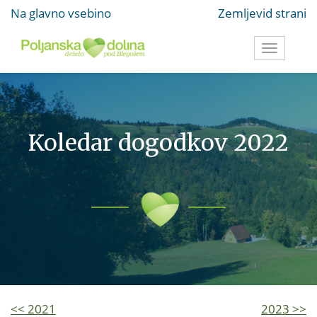
Na glavno vsebino
Zemljevid strani
Toggle
navigati
Koledar dogodkov 2022
<< 2021
2023 >>