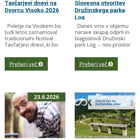
Tavčarjevi dnevi na
Slovesna otvoritev
Dvorcu Visoko 2026
Družinskega parka
Log
Poletje na Visokem bo
Danes smo v objemu
tudi letos zaznamoval
narave skupaj odprli in
tradicionalni festival
blagoslovili Družinski
Tavčarjevi dnevi, ki bo
park Log – nov prostor
med 14. in 31.
za druženje, igro,
avgustom 2026 ponudil
gibanje, ustvarjanje in
raznolik program za
sprostitev, namenjen...
Preberi več
Preberi več
vse generacije. V...
23.6.2026