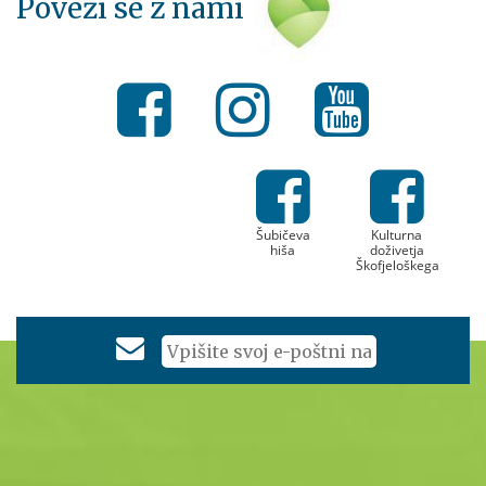
Poveži se z nami
Šubičeva
Kulturna
hiša
doživetja
Škofjeloškega