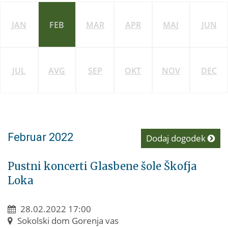
JAN
FEB
MAR
APR
MAJ
JUN
JUL
AVG
SEP
OKT
NOV
DEC
Februar 2022
Dodaj dogodek
Pustni koncerti Glasbene šole Škofja
Loka
28.02.2022 17:00
Sokolski dom Gorenja vas