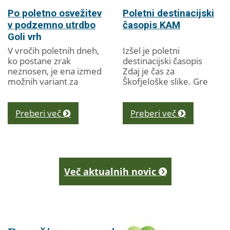
Po poletno osvežitev
Poletni destinacijski
v podzemno utrdbo
časopis KAM
Goli vrh
V vročih poletnih dneh,
Izšel je poletni
ko postane zrak
destinacijski časopis
neznosen, je ena izmed
Zdaj je čas za
možnih variant za
Škofjeloške slike. Gre
osvežitev tudi obisk
za svojevrsten kažipot
podzemne slemenske
turističnim
utrdbe Rupnikove linije
ponudnikom ter
Preberi več
Preberi več
na Golem vrhu. V
obiskovalcem in
utrdbi, ki...
obiskovalkam...
Več aktualnih novic